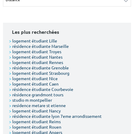
Surface min
Surface max
m²
m²
Les plus recherchées
Type de location
>
logement étudiant Lille
>
résidence étudiante Marseille
Colocation
>
logement étudiant Troyes
>
logement étudiant Nantes
Votre date d'entrée
>
logement étudiant Rennes
>
résidence étudiante Grenoble
>
logement étudiant Strasbourg
>
logement étudiant Nice
>
logement étudiant Caen
>
résidence étudiante Courbevoie
>
résidence grandmont tours
Chercher
>
studio m montpellier
>
residence metare st etienne
>
logement étudiant Nancy
>
résidence étudiante lyon 7eme arrondissement
>
logement étudiant Reims
>
logement étudiant Rouen
>
logement étudiant Angers