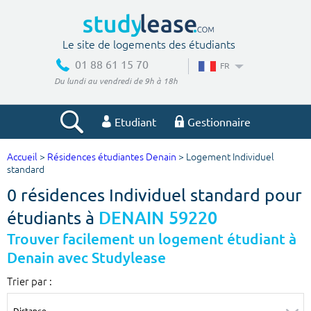
Le site de logements des étudiants
01 88 61 15 70
FR
Du lundi au vendredi de 9h à 18h
Etudiant
Gestionnaire
Accueil
>
Résidences étudiantes Denain
> Logement Individuel
Votre recherche
standard
0 résidences Individuel standard pour
Ville, école
étudiants à
DENAIN 59220
Trouver facilement un logement étudiant à
Denain avec Studylease
Budget min
Budget max
Trier par :
€
€