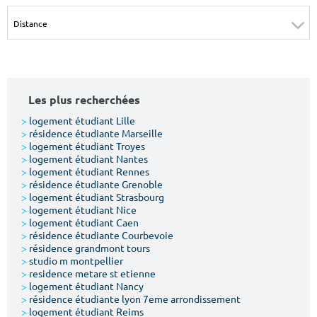
Surface min
Surface max
m²
m²
Type de location
Les plus recherchées
Colocation
>
logement étudiant Lille
>
résidence étudiante Marseille
Votre date d'entrée
>
logement étudiant Troyes
>
logement étudiant Nantes
>
logement étudiant Rennes
>
résidence étudiante Grenoble
>
logement étudiant Strasbourg
>
logement étudiant Nice
>
logement étudiant Caen
Chercher
>
résidence étudiante Courbevoie
>
résidence grandmont tours
>
studio m montpellier
>
residence metare st etienne
>
logement étudiant Nancy
>
résidence étudiante lyon 7eme arrondissement
>
logement étudiant Reims