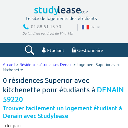
Le site de logements des étudiants
01 88 61 15 70
FR
Du lundi au vendredi de 9h à 18h
Etudiant
Gestionnaire
Accueil
>
Résidences étudiantes Denain
> Logement Superior avec
Votre recherche
kitchenette
0 résidences Superior avec
Ville, école
kitchenette pour étudiants à
DENAIN
59220
Budget min
Budget max
Trouver facilement un logement étudiant à
Denain avec Studylease
€
€
Trier par :