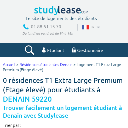
Le site de logements des étudiants
01 88 61 15 70
FR
Du lundi au vendredi de 9h à 18h
Etudiant
Gestionnaire
Accueil
>
Résidences étudiantes Denain
> Logement T1 Extra Large
Votre recherche
Premium (Etage élevé)
0 résidences T1 Extra Large Premium
Ville, école
(Etage élevé) pour étudiants à
DENAIN 59220
Budget min
Budget max
Trouver facilement un logement étudiant à
Denain avec Studylease
€
€
Trier par :