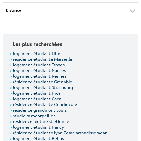
Surface min
Surface max
m²
m²
Type de location
Les plus recherchées
Colocation
>
logement étudiant Lille
>
résidence étudiante Marseille
Votre date d'entrée
>
logement étudiant Troyes
>
logement étudiant Nantes
>
logement étudiant Rennes
>
résidence étudiante Grenoble
>
logement étudiant Strasbourg
>
logement étudiant Nice
>
logement étudiant Caen
Chercher
>
résidence étudiante Courbevoie
>
résidence grandmont tours
>
studio m montpellier
>
residence metare st etienne
>
logement étudiant Nancy
>
résidence étudiante lyon 7eme arrondissement
>
logement étudiant Reims