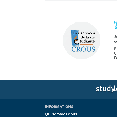
J
q
P
U
l
INFORMATIONS
Qui sommes-nous