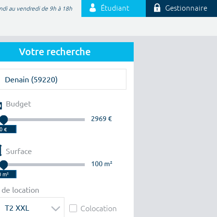
Étudiant
Gestionnaire
ndi au vendredi de 9h à 18h
Votre recherche
Budget
2969 €
Surface
100 m²
 de location
T2 XXL
Colocation