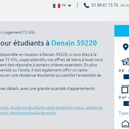
01 88 61 15 70
Du lu
FR
> Logement T2 XXL
pour étudiants à
Denain 59220
isponible en location à Denain 59220, si vous êtes à la
e T2 XXL, soyez attentifs, nos offres de biens à louer sont
nt doit répondre à certains critères essentiels. En plus
versité ou l’école, il doit également offrir un cadre
0 €
rouver une résidence étudiante qui satisfait l’ensemble de
avec détails, avec une grande quantité d’appartements
0 m²
ennes
,
résidence étudiante saint-amand-les-eaux
,
résidence
Type
anzin
,
résidence étudiante marly