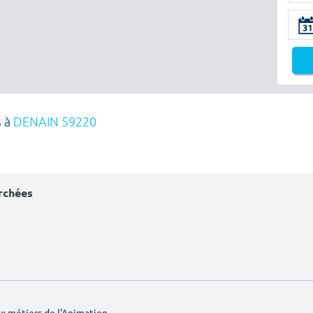
s à
DENAIN 59220
erchées
 métiers de l'Animation