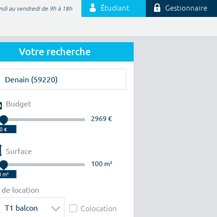
Étudiant
Gestionnaire
ndi au vendredi de 9h à 18h
Votre recherche
Budget
2969 €
Surface
100 m²
 de location
T1 balcon
Colocation