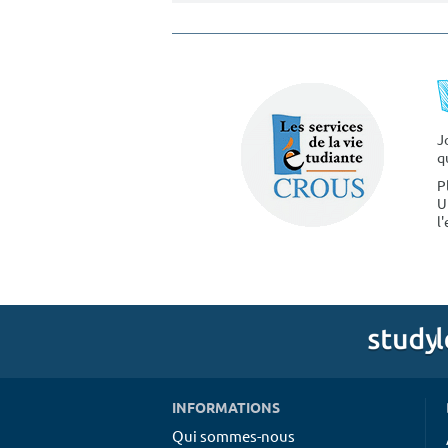
J
q
P
U
l
INFORMATIONS
Qui sommes-nous