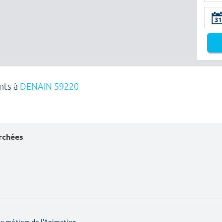
nts à
DENAIN 59220
erchées
 métiers de l'Animation