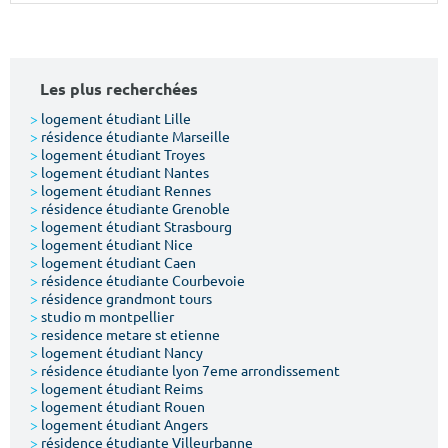
Surface min
Surface max
m²
m²
Les plus recherchées
Type de location
>
logement étudiant Lille
>
résidence étudiante Marseille
>
logement étudiant Troyes
Colocation
>
logement étudiant Nantes
>
logement étudiant Rennes
Votre date d'entrée
>
résidence étudiante Grenoble
>
logement étudiant Strasbourg
>
logement étudiant Nice
>
logement étudiant Caen
>
résidence étudiante Courbevoie
>
résidence grandmont tours
>
studio m montpellier
Chercher
>
residence metare st etienne
>
logement étudiant Nancy
>
résidence étudiante lyon 7eme arrondissement
>
logement étudiant Reims
>
logement étudiant Rouen
>
logement étudiant Angers
>
résidence étudiante Villeurbanne