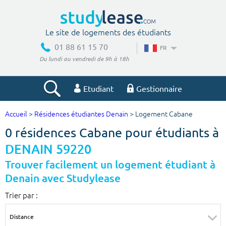
Le site de logements des étudiants
01 88 61 15 70
FR
Du lundi au vendredi de 9h à 18h
Etudiant
Gestionnaire
Accueil
>
Résidences étudiantes Denain
> Logement Cabane
Votre recherche
0 résidences Cabane pour étudiants à
Ville, école
DENAIN 59220
Trouver facilement un logement étudiant à
Denain avec Studylease
Budget min
Budget max
Trier par :
€
€