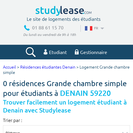
Le site de logements des étudiants
01 88 61 15 70
FR
Du lundi au vendredi de 9h à 18h
Etudiant
Gestionnaire
Accueil
>
Résidences étudiantes Denain
> Logement Grande chambre
Votre recherche
simple
0 résidences Grande chambre simple
Ville, école
pour étudiants à
DENAIN 59220
Trouver facilement un logement étudiant à
Denain avec Studylease
Budget min
Budget max
Trier par :
€
€