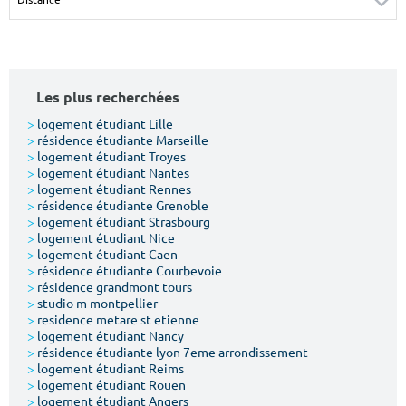
Surface min
Surface max
m²
m²
Les plus recherchées
Type de location
>
logement étudiant Lille
>
résidence étudiante Marseille
Colocation
>
logement étudiant Troyes
>
logement étudiant Nantes
Votre date d'entrée
>
logement étudiant Rennes
>
résidence étudiante Grenoble
>
logement étudiant Strasbourg
>
logement étudiant Nice
>
logement étudiant Caen
>
résidence étudiante Courbevoie
>
résidence grandmont tours
Chercher
>
studio m montpellier
>
residence metare st etienne
>
logement étudiant Nancy
>
résidence étudiante lyon 7eme arrondissement
>
logement étudiant Reims
>
logement étudiant Rouen
>
logement étudiant Angers