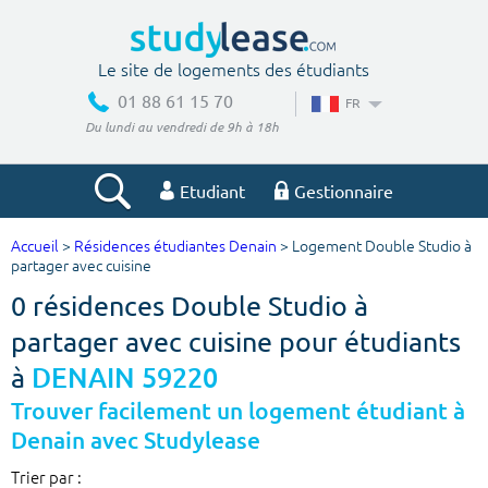
Le site de logements des étudiants
01 88 61 15 70
FR
Du lundi au vendredi de 9h à 18h
Etudiant
Gestionnaire
Accueil
>
Résidences étudiantes Denain
> Logement Double Studio à
Votre recherche
partager avec cuisine
0 résidences Double Studio à
Ville, école
partager avec cuisine pour étudiants
à
DENAIN 59220
Budget min
Budget max
Trouver facilement un logement étudiant à
Denain avec Studylease
€
€
Trier par :