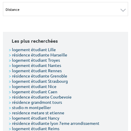
Surface min
Surface max
m²
m²
Type de location
Les plus recherchées
Colocation
>
logement étudiant Lille
>
résidence étudiante Marseille
Votre date d'entrée
>
logement étudiant Troyes
>
logement étudiant Nantes
>
logement étudiant Rennes
>
résidence étudiante Grenoble
>
logement étudiant Strasbourg
>
logement étudiant Nice
>
logement étudiant Caen
Chercher
>
résidence étudiante Courbevoie
>
résidence grandmont tours
>
studio m montpellier
>
residence metare st etienne
>
logement étudiant Nancy
>
résidence étudiante lyon 7eme arrondissement
>
logement étudiant Reims