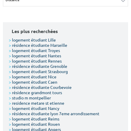
Surface min
Surface max
m²
m²
Les plus recherchées
Type de location
>
logement étudiant Lille
>
résidence étudiante Marseille
Colocation
>
logement étudiant Troyes
>
logement étudiant Nantes
Votre date d'entrée
>
logement étudiant Rennes
>
résidence étudiante Grenoble
>
logement étudiant Strasbourg
>
logement étudiant Nice
>
logement étudiant Caen
>
résidence étudiante Courbevoie
>
résidence grandmont tours
Chercher
>
studio m montpellier
>
residence metare st etienne
>
logement étudiant Nancy
>
résidence étudiante lyon 7eme arrondissement
>
logement étudiant Reims
>
logement étudiant Rouen
>
logement étudiant Angers