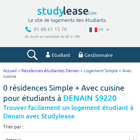
Le site de logements des étudiants
01 88 61 15 70
FR
Du lundi au vendredi de 9h à 18h
Etudiant
Gestionnaire
Accueil
>
Résidences étudiantes Denain
> Logement Simple + Avec
Votre recherche
cuisine
0 résidences Simple + Avec cuisine
Ville, école
pour étudiants à
DENAIN 59220
Trouver facilement un logement étudiant à
Denain avec Studylease
Budget min
Budget max
Trier par :
€
€