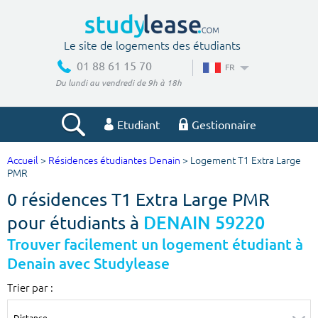
Le site de logements des étudiants
01 88 61 15 70
FR
Du lundi au vendredi de 9h à 18h
Etudiant
Gestionnaire
Accueil
>
Résidences étudiantes Denain
> Logement T1 Extra Large
Votre recherche
PMR
0 résidences T1 Extra Large PMR
Ville, école
pour étudiants à
DENAIN 59220
Trouver facilement un logement étudiant à
Denain avec Studylease
Budget min
Budget max
Trier par :
€
€