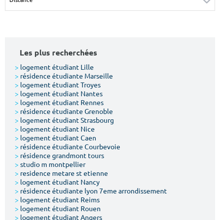
Surface min
Surface max
m²
m²
Les plus recherchées
Type de location
>
logement étudiant Lille
>
résidence étudiante Marseille
Colocation
>
logement étudiant Troyes
>
logement étudiant Nantes
Votre date d'entrée
>
logement étudiant Rennes
>
résidence étudiante Grenoble
>
logement étudiant Strasbourg
>
logement étudiant Nice
>
logement étudiant Caen
>
résidence étudiante Courbevoie
>
résidence grandmont tours
Chercher
>
studio m montpellier
>
residence metare st etienne
>
logement étudiant Nancy
>
résidence étudiante lyon 7eme arrondissement
>
logement étudiant Reims
>
logement étudiant Rouen
>
logement étudiant Angers