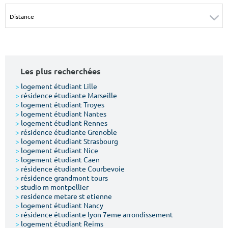
Surface min
Surface max
m²
m²
Type de location
Les plus recherchées
Colocation
>
logement étudiant Lille
>
résidence étudiante Marseille
Votre date d'entrée
>
logement étudiant Troyes
>
logement étudiant Nantes
>
logement étudiant Rennes
>
résidence étudiante Grenoble
>
logement étudiant Strasbourg
>
logement étudiant Nice
>
logement étudiant Caen
Chercher
>
résidence étudiante Courbevoie
>
résidence grandmont tours
>
studio m montpellier
>
residence metare st etienne
>
logement étudiant Nancy
>
résidence étudiante lyon 7eme arrondissement
>
logement étudiant Reims