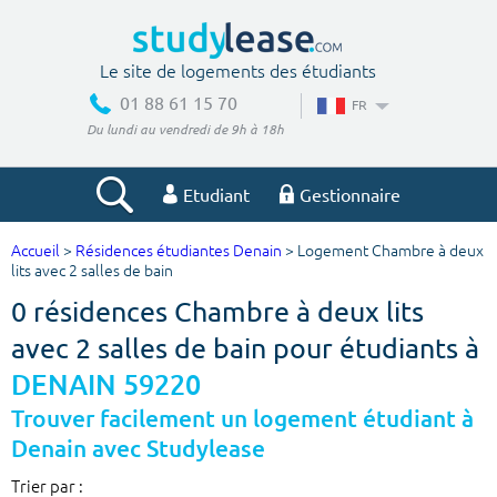
Le site de logements des étudiants
01 88 61 15 70
FR
Du lundi au vendredi de 9h à 18h
Etudiant
Gestionnaire
Accueil
>
Résidences étudiantes Denain
> Logement Chambre à deux
Votre recherche
lits avec 2 salles de bain
0 résidences Chambre à deux lits
Ville, école
avec 2 salles de bain pour étudiants à
DENAIN 59220
Budget min
Budget max
Trouver facilement un logement étudiant à
Denain avec Studylease
€
€
Trier par :