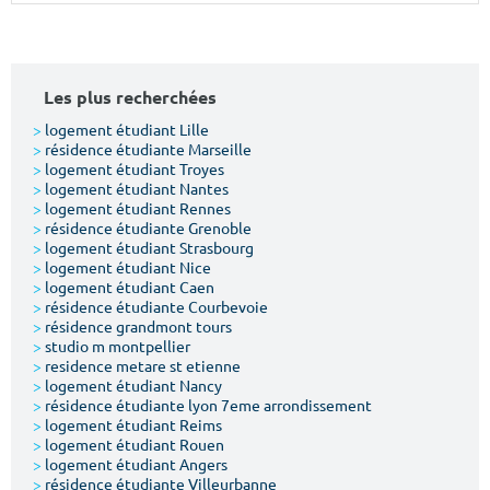
Surface min
Surface max
m²
m²
Les plus recherchées
Type de location
>
logement étudiant Lille
>
résidence étudiante Marseille
>
logement étudiant Troyes
Colocation
>
logement étudiant Nantes
>
logement étudiant Rennes
Votre date d'entrée
>
résidence étudiante Grenoble
>
logement étudiant Strasbourg
>
logement étudiant Nice
>
logement étudiant Caen
>
résidence étudiante Courbevoie
>
résidence grandmont tours
>
studio m montpellier
Chercher
>
residence metare st etienne
>
logement étudiant Nancy
>
résidence étudiante lyon 7eme arrondissement
>
logement étudiant Reims
>
logement étudiant Rouen
>
logement étudiant Angers
>
résidence étudiante Villeurbanne