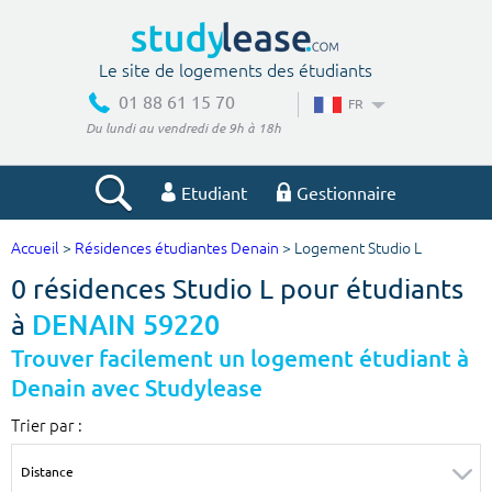
Le site de logements des étudiants
01 88 61 15 70
FR
Du lundi au vendredi de 9h à 18h
Etudiant
Gestionnaire
Accueil
>
Résidences étudiantes Denain
> Logement Studio L
Votre recherche
0 résidences Studio L pour étudiants
Ville, école
à
DENAIN 59220
Trouver facilement un logement étudiant à
Denain avec Studylease
Budget min
Budget max
Trier par :
€
€