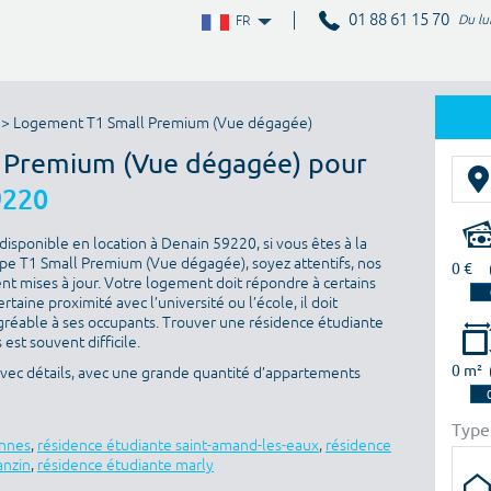
01 88 61 15 70
Du lu
FR
> Logement T1 Small Premium (Vue dégagée)
l Premium (Vue dégagée) pour
9220
isponible en location à Denain 59220, si vous êtes à la
pe T1 Small Premium (Vue dégagée), soyez attentifs, nos
0 €
nt mises à jour. Votre logement doit répondre à certains
ertaine proximité avec l’université ou l’école, il doit
gréable à ses occupants. Trouver une résidence étudiante
est souvent difficile.
0 m²
avec détails, avec une grande quantité d’appartements
Type
ennes
,
résidence étudiante saint-amand-les-eaux
,
résidence
anzin
,
résidence étudiante marly