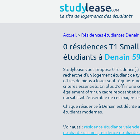
Le site de logements des étudiants
Accueil
>
Résidences étudiantes Denain
0 résidences T1 Smal
étudiants à
Denain 5
Studylease vous propose 0 résidence(s) d
recherche d’un logement étudiant de ty
offres de biens à louer sont régulièreme
critères essentiels. En plus d’offrir une c
également offrir un cadre reposant et a
qui satisfait l’ensemble de ces exigences 
Chaque résidence à Denain est décrite 
étudiants modernes.
Voir aussi :
résidence étudiante valenci
étudiante raismes
,
résidence étudiante 