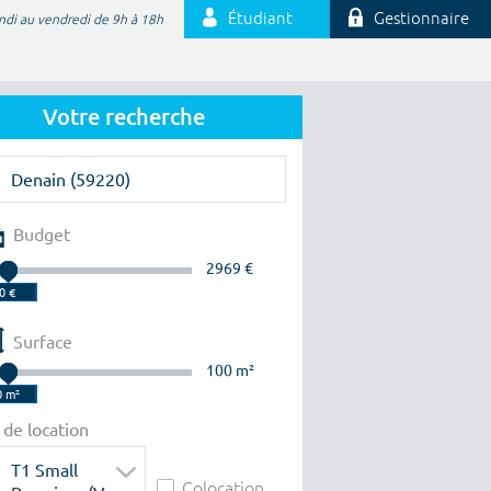
Étudiant
Gestionnaire
ndi au vendredi de 9h à 18h
Votre recherche
Budget
2969 €
Surface
100 m²
 de location
T1 Small
Colocation