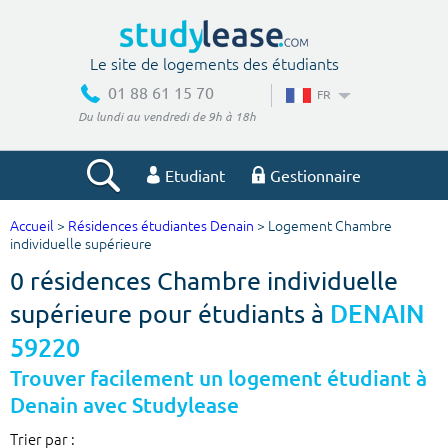
Le site de logements des étudiants
01 88 61 15 70
FR
Du lundi au vendredi de 9h à 18h
Etudiant
Gestionnaire
Accueil
>
Résidences étudiantes Denain
> Logement Chambre
Votre recherche
individuelle supérieure
0 résidences Chambre individuelle
Ville, école
supérieure pour étudiants à
DENAIN
59220
Budget min
Budget max
Trouver facilement un logement étudiant à
Denain avec Studylease
€
€
Trier par :