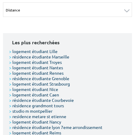
Surface min
Surface max
m²
m²
Type de location
Les plus recherchées
Colocation
>
logement étudiant Lille
>
résidence étudiante Marseille
Votre date d'entrée
>
logement étudiant Troyes
>
logement étudiant Nantes
>
logement étudiant Rennes
>
résidence étudiante Grenoble
>
logement étudiant Strasbourg
>
logement étudiant Nice
>
logement étudiant Caen
Chercher
>
résidence étudiante Courbevoie
>
résidence grandmont tours
>
studio m montpellier
>
residence metare st etienne
>
logement étudiant Nancy
>
résidence étudiante lyon 7eme arrondissement
>
logement étudiant Reims