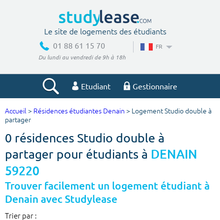
Le site de logements des étudiants
01 88 61 15 70
FR
Du lundi au vendredi de 9h à 18h
Etudiant
Gestionnaire
Accueil
>
Résidences étudiantes Denain
> Logement Studio double à
Votre recherche
partager
0 résidences Studio double à
Ville, école
partager pour étudiants à
DENAIN
59220
Budget min
Budget max
Trouver facilement un logement étudiant à
Denain avec Studylease
€
€
Trier par :