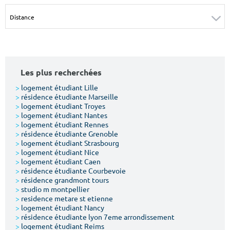
Surface min
Surface max
m²
m²
Type de location
Les plus recherchées
Colocation
>
logement étudiant Lille
>
résidence étudiante Marseille
Votre date d'entrée
>
logement étudiant Troyes
>
logement étudiant Nantes
>
logement étudiant Rennes
>
résidence étudiante Grenoble
>
logement étudiant Strasbourg
>
logement étudiant Nice
>
logement étudiant Caen
Chercher
>
résidence étudiante Courbevoie
>
résidence grandmont tours
>
studio m montpellier
>
residence metare st etienne
>
logement étudiant Nancy
>
résidence étudiante lyon 7eme arrondissement
>
logement étudiant Reims