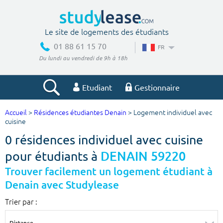
Le site de logements des étudiants
01 88 61 15 70
FR
Du lundi au vendredi de 9h à 18h
Etudiant
Gestionnaire
Accueil
>
Résidences étudiantes Denain
> Logement individuel avec
Votre recherche
cuisine
0 résidences individuel avec cuisine
Ville, école
pour étudiants à
DENAIN 59220
Trouver facilement un logement étudiant à
Denain avec Studylease
Budget min
Budget max
Trier par :
€
€