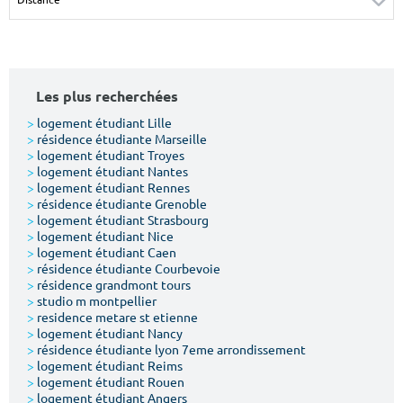
Surface min
Surface max
m²
m²
Les plus recherchées
Type de location
>
logement étudiant Lille
>
résidence étudiante Marseille
Colocation
>
logement étudiant Troyes
>
logement étudiant Nantes
Votre date d'entrée
>
logement étudiant Rennes
>
résidence étudiante Grenoble
>
logement étudiant Strasbourg
>
logement étudiant Nice
>
logement étudiant Caen
>
résidence étudiante Courbevoie
>
résidence grandmont tours
Chercher
>
studio m montpellier
>
residence metare st etienne
>
logement étudiant Nancy
>
résidence étudiante lyon 7eme arrondissement
>
logement étudiant Reims
>
logement étudiant Rouen
>
logement étudiant Angers