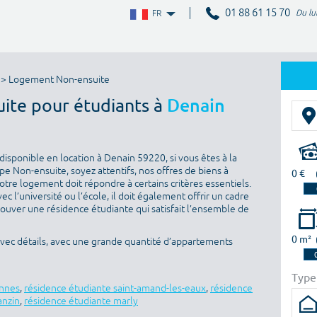
01 88 61 15 70
Du lu
FR
> Logement Non-ensuite
uite pour étudiants à
Denain
isponible en location à Denain 59220, si vous êtes à la
e Non-ensuite, soyez attentifs, nos offres de biens à
0 €
otre logement doit répondre à certains critères essentiels.
ec l’université ou l’école, il doit également offrir un cadre
rouver une résidence étudiante qui satisfait l’ensemble de
0 m²
avec détails, avec une grande quantité d’appartements
Type
ennes
,
résidence étudiante saint-amand-les-eaux
,
résidence
anzin
,
résidence étudiante marly