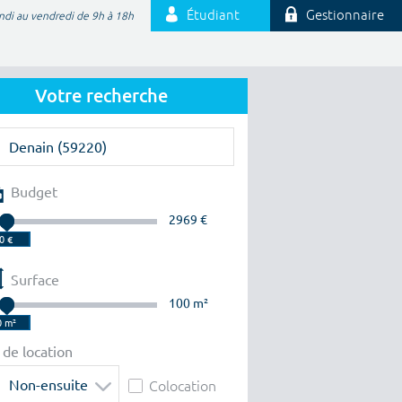
Étudiant
Gestionnaire
ndi au vendredi de 9h à 18h
Votre recherche
Budget
2969 €
Surface
100 m²
 de location
Non-ensuite
Colocation