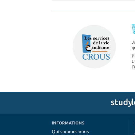
J
q
P
U
l
INFORMATIONS
Qui sommes-nous