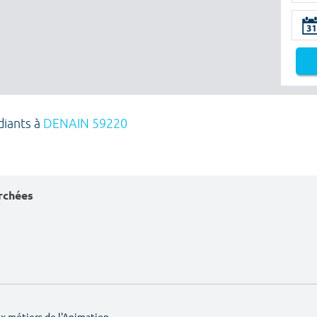
diants à
DENAIN 59220
erchées
 métiers de l'Animation