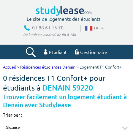
Le site de logements des étudiants
01 88 61 15 70
FR
Du lundi au vendredi de 9h à 18h
Etudiant
Gestionnaire
Accueil
>
Résidences étudiantes Denain
> Logement T1 Confort+
Votre recherche
0 résidences T1 Confort+ pour
Ville, école
étudiants à
DENAIN 59220
Trouver facilement un logement étudiant à
Denain avec Studylease
Budget min
Budget max
Trier par :
€
€