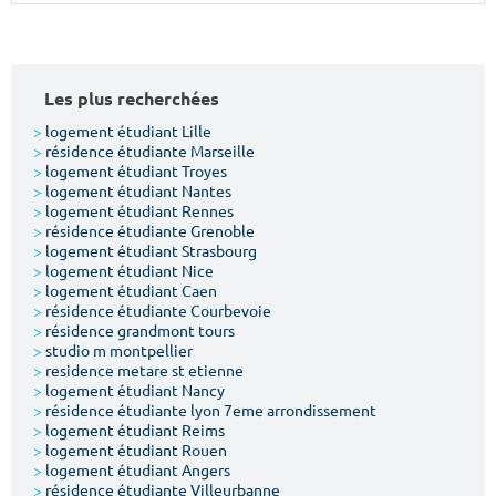
Surface min
Surface max
m²
m²
Les plus recherchées
Type de location
>
logement étudiant Lille
>
résidence étudiante Marseille
>
logement étudiant Troyes
Colocation
>
logement étudiant Nantes
>
logement étudiant Rennes
Votre date d'entrée
>
résidence étudiante Grenoble
>
logement étudiant Strasbourg
>
logement étudiant Nice
>
logement étudiant Caen
>
résidence étudiante Courbevoie
>
résidence grandmont tours
>
studio m montpellier
Chercher
>
residence metare st etienne
>
logement étudiant Nancy
>
résidence étudiante lyon 7eme arrondissement
>
logement étudiant Reims
>
logement étudiant Rouen
>
logement étudiant Angers
>
résidence étudiante Villeurbanne