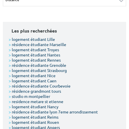
Surface min
Surface max
m²
m²
Les plus recherchées
Type de location
>
logement étudiant Lille
>
résidence étudiante Marseille
Colocation
>
logement étudiant Troyes
>
logement étudiant Nantes
Votre date d'entrée
>
logement étudiant Rennes
>
résidence étudiante Grenoble
>
logement étudiant Strasbourg
>
logement étudiant Nice
>
logement étudiant Caen
>
résidence étudiante Courbevoie
>
résidence grandmont tours
Chercher
>
studio m montpellier
>
residence metare st etienne
>
logement étudiant Nancy
>
résidence étudiante lyon 7eme arrondissement
>
logement étudiant Reims
>
logement étudiant Rouen
>
logement étudiant Angers