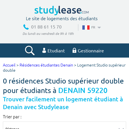
Le site de logements des étudiants
01 88 61 15 70
FR
Du lundi au vendredi de 9h à 18h
Etudiant
Gestionnaire
Accueil
>
Résidences étudiantes Denain
> Logement Studio supérieur
Votre recherche
double
0 résidences Studio supérieur double
Ville, école
pour étudiants à
DENAIN 59220
Trouver facilement un logement étudiant à
Denain avec Studylease
Budget min
Budget max
Trier par :
€
€