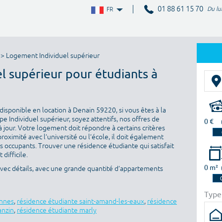
01 88 61 15 70
Du lu
FR
> Logement Individuel supérieur
el supérieur pour étudiants à
isponible en location à Denain 59220, si vous êtes à la
 Individuel supérieur, soyez attentifs, nos offres de
0 €
 jour. Votre logement doit répondre à certains critères
proximité avec l’université ou l’école, il doit également
es occupants. Trouver une résidence étudiante qui satisfait
difficile.
0 m²
avec détails, avec une grande quantité d’appartements
Type
ennes
,
résidence étudiante saint-amand-les-eaux
,
résidence
anzin
,
résidence étudiante marly