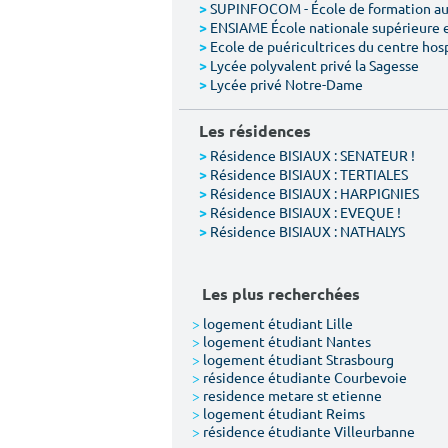
SUPINFOCOM - École de formation aux
>
ENSIAME École nationale supérieure 
>
Ecole de puéricultrices du centre hos
>
Lycée polyvalent privé la Sagesse
>
Lycée privé Notre-Dame
>
Les résidences
Résidence BISIAUX : SENATEUR !
>
Résidence BISIAUX : TERTIALES
>
Résidence BISIAUX : HARPIGNIES
>
Résidence BISIAUX : EVEQUE !
>
Résidence BISIAUX : NATHALYS
>
Les plus recherchées
>
logement étudiant Lille
>
logement étudiant Nantes
>
logement étudiant Strasbourg
>
résidence étudiante Courbevoie
>
residence metare st etienne
>
logement étudiant Reims
>
résidence étudiante Villeurbanne