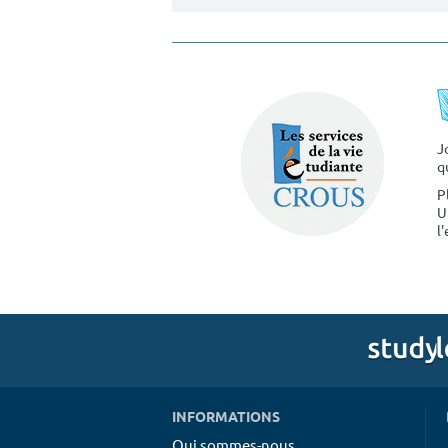
J
q
P
U
l
INFORMATIONS
Qui sommes-nous