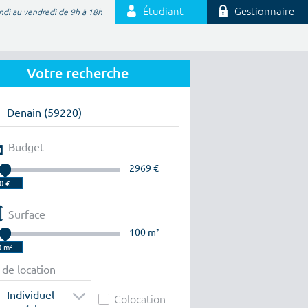
Étudiant
Gestionnaire
ndi au vendredi de 9h à 18h
Votre recherche
Budget
2969 €
Surface
100 m²
 de location
Individuel
Colocation