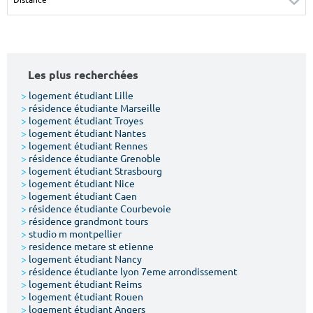
Surface min
Surface max
m²
m²
Les plus recherchées
Type de location
>
logement étudiant Lille
>
résidence étudiante Marseille
Colocation
>
logement étudiant Troyes
>
logement étudiant Nantes
Votre date d'entrée
>
logement étudiant Rennes
>
résidence étudiante Grenoble
>
logement étudiant Strasbourg
>
logement étudiant Nice
>
logement étudiant Caen
>
résidence étudiante Courbevoie
>
résidence grandmont tours
Chercher
>
studio m montpellier
>
residence metare st etienne
>
logement étudiant Nancy
>
résidence étudiante lyon 7eme arrondissement
>
logement étudiant Reims
>
logement étudiant Rouen
>
logement étudiant Angers