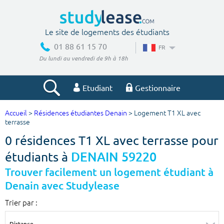
Le site de logements des étudiants
01 88 61 15 70
FR
Du lundi au vendredi de 9h à 18h
Etudiant
Gestionnaire
Accueil
>
Résidences étudiantes Denain
> Logement T1 XL avec
Votre recherche
terrasse
0 résidences T1 XL avec terrasse pour
Ville, école
étudiants à
DENAIN 59220
Trouver facilement un logement étudiant à
Denain avec Studylease
Budget min
Budget max
Trier par :
€
€