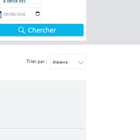
à deux lits
Chercher
Trier par :