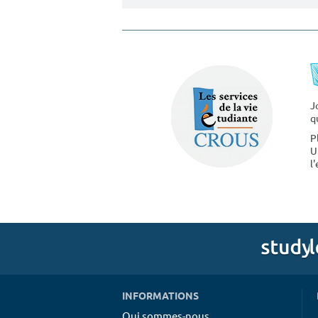
J
q
P
U
l
INFORMATIONS
Qui sommes-nous