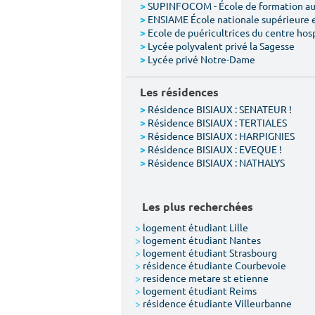
SUPINFOCOM - École de formation aux
>
ENSIAME École nationale supérieure 
>
Ecole de puéricultrices du centre hos
>
Lycée polyvalent privé la Sagesse
>
Lycée privé Notre-Dame
>
Les résidences
Résidence BISIAUX : SENATEUR !
>
Résidence BISIAUX : TERTIALES
>
Résidence BISIAUX : HARPIGNIES
>
Résidence BISIAUX : EVEQUE !
>
Résidence BISIAUX : NATHALYS
>
Les plus recherchées
>
logement étudiant Lille
>
logement étudiant Nantes
>
logement étudiant Strasbourg
>
résidence étudiante Courbevoie
>
residence metare st etienne
>
logement étudiant Reims
>
résidence étudiante Villeurbanne