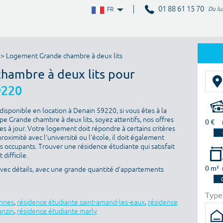
01 88 61 15 70
Du lu
FR
> Logement Grande chambre à deux lits
chambre à deux lits pour
9220
isponible en location à Denain 59220, si vous êtes à la
e Grande chambre à deux lits, soyez attentifs, nos offres
0 €
s à jour. Votre logement doit répondre à certains critères
proximité avec l’université ou l’école, il doit également
es occupants. Trouver une résidence étudiante qui satisfait
difficile.
0 m²
avec détails, avec une grande quantité d’appartements
Type
ennes
,
résidence étudiante saint-amand-les-eaux
,
résidence
anzin
,
résidence étudiante marly