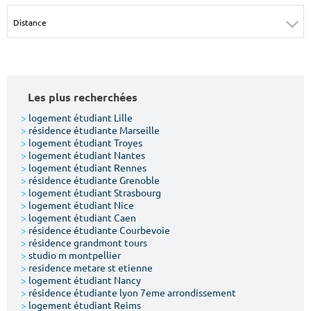
Surface min
Surface max
m²
m²
Type de location
Les plus recherchées
Colocation
>
logement étudiant Lille
>
résidence étudiante Marseille
Votre date d'entrée
>
logement étudiant Troyes
>
logement étudiant Nantes
>
logement étudiant Rennes
>
résidence étudiante Grenoble
>
logement étudiant Strasbourg
>
logement étudiant Nice
>
logement étudiant Caen
Chercher
>
résidence étudiante Courbevoie
>
résidence grandmont tours
>
studio m montpellier
>
residence metare st etienne
>
logement étudiant Nancy
>
résidence étudiante lyon 7eme arrondissement
>
logement étudiant Reims