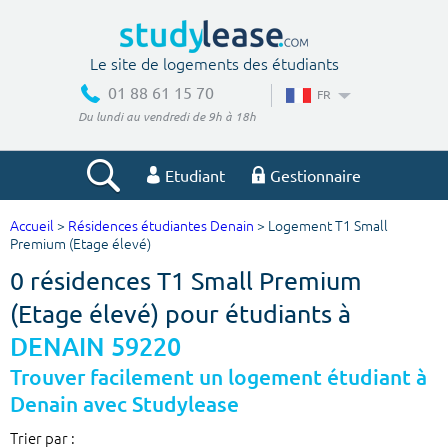
Le site de logements des étudiants
01 88 61 15 70
FR
Du lundi au vendredi de 9h à 18h
Etudiant
Gestionnaire
Accueil
>
Résidences étudiantes Denain
> Logement T1 Small
Votre recherche
Premium (Etage élevé)
0 résidences T1 Small Premium
Ville, école
(Etage élevé) pour étudiants à
DENAIN 59220
Budget min
Budget max
Trouver facilement un logement étudiant à
Denain avec Studylease
€
€
Trier par :