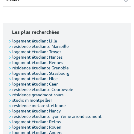
Surface min
Surface max
m²
m²
Les plus recherchées
Type de location
>
logement étudiant Lille
>
résidence étudiante Marseille
Colocation
>
logement étudiant Troyes
>
logement étudiant Nantes
Votre date d'entrée
>
logement étudiant Rennes
>
résidence étudiante Grenoble
>
logement étudiant Strasbourg
>
logement étudiant Nice
>
logement étudiant Caen
>
résidence étudiante Courbevoie
>
résidence grandmont tours
Chercher
>
studio m montpellier
>
residence metare st etienne
>
logement étudiant Nancy
>
résidence étudiante lyon 7eme arrondissement
>
logement étudiant Reims
>
logement étudiant Rouen
>
logement étudiant Angers