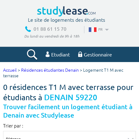
Le site de logements des étudiants
01 88 61 15 70
FR
Du lundi au vendredi de 9h à 18h
Etudiant
Gestionnaire
Accueil
>
Résidences étudiantes Denain
> Logement T1 M avec
Votre recherche
terrasse
0 résidences T1 M avec terrasse pour
Ville, école
étudiants à
DENAIN 59220
Trouver facilement un logement étudiant à
Denain avec Studylease
Budget min
Budget max
Trier par :
€
€