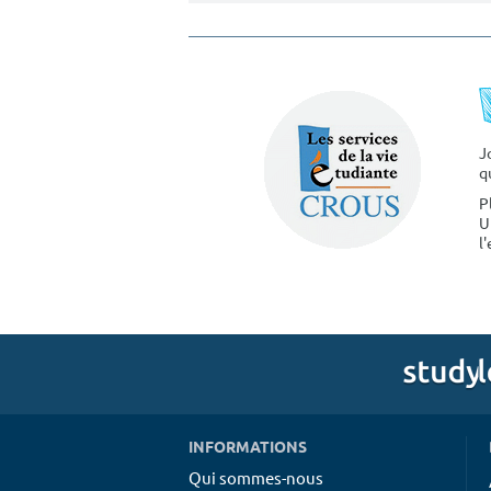
J
q
P
U
l
INFORMATIONS
Qui sommes-nous