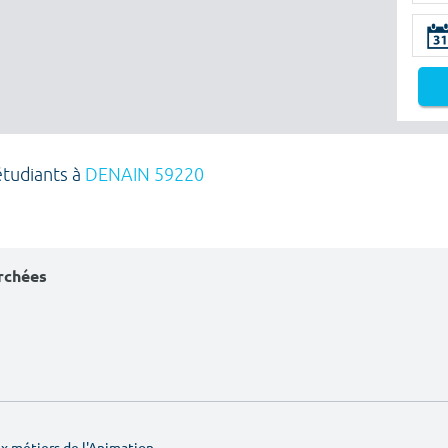
étudiants à
DENAIN 59220
erchées
 métiers de l'Animation