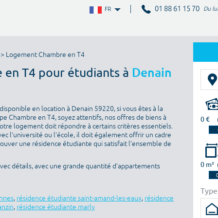
01 88 61 15 70
Du lu
FR
> Logement Chambre en T4
 en T4 pour étudiants à
Denain
isponible en location à Denain 59220, si vous êtes à la
e Chambre en T4, soyez attentifs, nos offres de biens à
0 €
otre logement doit répondre à certains critères essentiels.
ec l’université ou l’école, il doit également offrir un cadre
rouver une résidence étudiante qui satisfait l’ensemble de
0 m²
avec détails, avec une grande quantité d’appartements
Type
ennes
,
résidence étudiante saint-amand-les-eaux
,
résidence
anzin
,
résidence étudiante marly