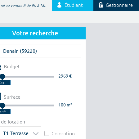
Étudiant
Gestionnaire
ndi au vendredi de 9h à 18h
Votre recherche
Budget
2969 €
Surface
100 m²
 de location
T1 Terrasse
Colocation