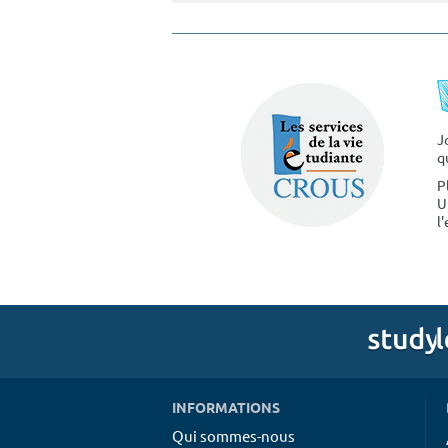
J
q
P
U
l
INFORMATIONS
Qui sommes-nous