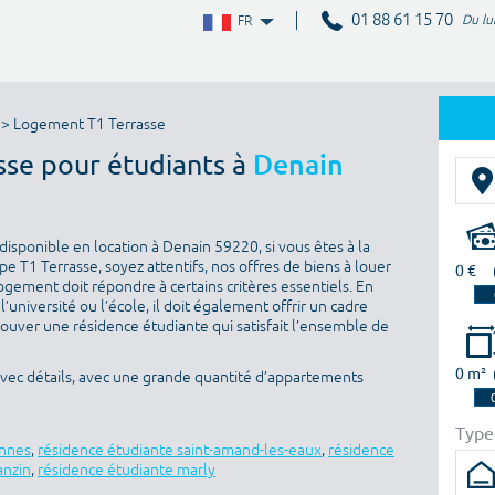
01 88 61 15 70
Du lu
FR
> Logement T1 Terrasse
sse pour étudiants à
Denain
isponible en location à Denain 59220, si vous êtes à la
 T1 Terrasse, soyez attentifs, nos offres de biens à louer
0 €
ogement doit répondre à certains critères essentiels. En
l’université ou l’école, il doit également offrir un cadre
rouver une résidence étudiante qui satisfait l’ensemble de
0 m²
avec détails, avec une grande quantité d’appartements
Type
ennes
,
résidence étudiante saint-amand-les-eaux
,
résidence
anzin
,
résidence étudiante marly