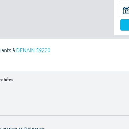
iants à
DENAIN 59220
erchées
 métiers de l'Animation