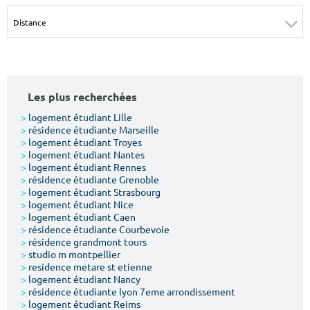
Surface min
Surface max
m²
m²
Type de location
Les plus recherchées
Colocation
>
logement étudiant Lille
>
résidence étudiante Marseille
Votre date d'entrée
>
logement étudiant Troyes
>
logement étudiant Nantes
>
logement étudiant Rennes
>
résidence étudiante Grenoble
>
logement étudiant Strasbourg
>
logement étudiant Nice
>
logement étudiant Caen
Chercher
>
résidence étudiante Courbevoie
>
résidence grandmont tours
>
studio m montpellier
>
residence metare st etienne
>
logement étudiant Nancy
>
résidence étudiante lyon 7eme arrondissement
>
logement étudiant Reims