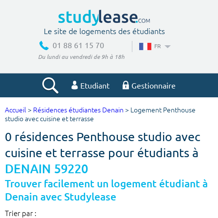
Le site de logements des étudiants
01 88 61 15 70
FR
Du lundi au vendredi de 9h à 18h
Etudiant
Gestionnaire
Accueil
>
Résidences étudiantes Denain
> Logement Penthouse
Votre recherche
studio avec cuisine et terrasse
0 résidences Penthouse studio avec
Ville, école
cuisine et terrasse pour étudiants à
DENAIN 59220
Budget min
Budget max
Trouver facilement un logement étudiant à
Denain avec Studylease
€
€
Trier par :