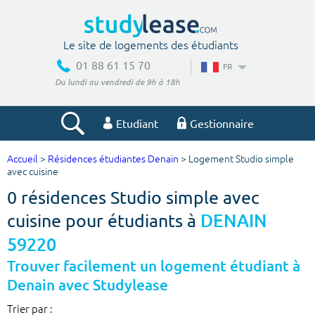
Le site de logements des étudiants
01 88 61 15 70
FR
Du lundi au vendredi de 9h à 18h
Etudiant
Gestionnaire
Accueil
>
Résidences étudiantes Denain
> Logement Studio simple
Votre recherche
avec cuisine
0 résidences Studio simple avec
Ville, école
cuisine pour étudiants à
DENAIN
59220
Budget min
Budget max
Trouver facilement un logement étudiant à
Denain avec Studylease
€
€
Trier par :