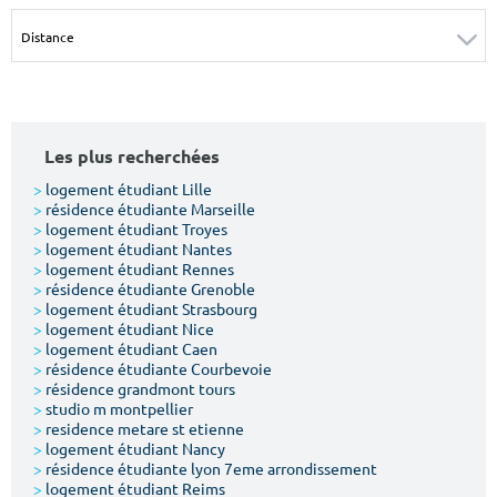
Surface min
Surface max
m²
m²
Type de location
Les plus recherchées
Colocation
>
logement étudiant Lille
>
résidence étudiante Marseille
Votre date d'entrée
>
logement étudiant Troyes
>
logement étudiant Nantes
>
logement étudiant Rennes
>
résidence étudiante Grenoble
>
logement étudiant Strasbourg
>
logement étudiant Nice
>
logement étudiant Caen
Chercher
>
résidence étudiante Courbevoie
>
résidence grandmont tours
>
studio m montpellier
>
residence metare st etienne
>
logement étudiant Nancy
>
résidence étudiante lyon 7eme arrondissement
>
logement étudiant Reims