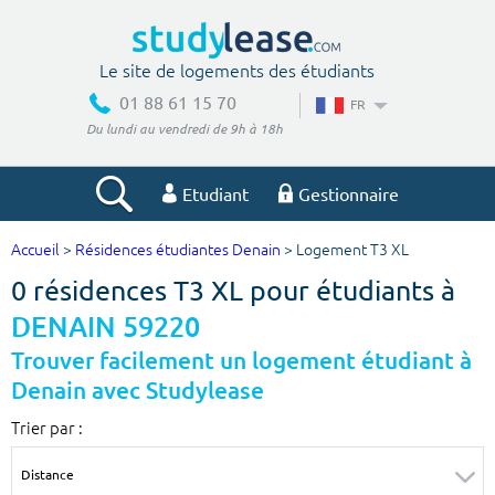
Le site de logements des étudiants
01 88 61 15 70
FR
Du lundi au vendredi de 9h à 18h
Etudiant
Gestionnaire
Accueil
>
Résidences étudiantes Denain
> Logement T3 XL
Votre recherche
0 résidences T3 XL pour étudiants à
Ville, école
DENAIN 59220
Trouver facilement un logement étudiant à
Denain avec Studylease
Budget min
Budget max
Trier par :
€
€