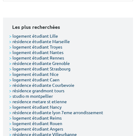
Surface min
Surface max
m²
m²
Les plus recherchées
Type de location
>
logement étudiant Lille
>
résidence étudiante Marseille
>
logement étudiant Troyes
Colocation
>
logement étudiant Nantes
>
logement étudiant Rennes
Votre date d'entrée
>
résidence étudiante Grenoble
>
logement étudiant Strasbourg
>
logement étudiant Nice
>
logement étudiant Caen
>
résidence étudiante Courbevoie
>
résidence grandmont tours
>
studio m montpellier
Chercher
>
residence metare st etienne
>
logement étudiant Nancy
>
résidence étudiante lyon 7eme arrondissement
>
logement étudiant Reims
>
logement étudiant Rouen
>
logement étudiant Angers
>
résidence étudiante Villeurbanne