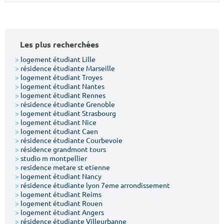
Surface min
Surface max
m²
m²
Les plus recherchées
Type de location
>
logement étudiant Lille
>
résidence étudiante Marseille
>
logement étudiant Troyes
Colocation
>
logement étudiant Nantes
>
logement étudiant Rennes
Votre date d'entrée
>
résidence étudiante Grenoble
>
logement étudiant Strasbourg
>
logement étudiant Nice
>
logement étudiant Caen
>
résidence étudiante Courbevoie
>
résidence grandmont tours
>
studio m montpellier
Chercher
>
residence metare st etienne
>
logement étudiant Nancy
>
résidence étudiante lyon 7eme arrondissement
>
logement étudiant Reims
>
logement étudiant Rouen
>
logement étudiant Angers
>
résidence étudiante Villeurbanne