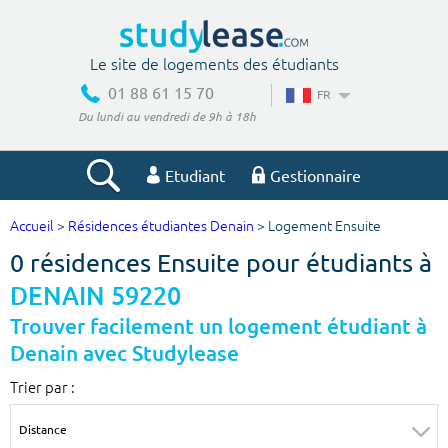
Le site de logements des étudiants
01 88 61 15 70
FR
Du lundi au vendredi de 9h à 18h
Etudiant
Gestionnaire
Accueil
>
Résidences étudiantes Denain
> Logement Ensuite
Votre recherche
0 résidences Ensuite pour étudiants à
Ville, école
DENAIN 59220
Trouver facilement un logement étudiant à
Denain avec Studylease
Budget min
Budget max
Trier par :
€
€