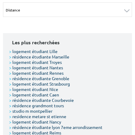
Surface min
Surface max
m²
m²
Type de location
Les plus recherchées
Colocation
>
logement étudiant Lille
>
résidence étudiante Marseille
Votre date d'entrée
>
logement étudiant Troyes
>
logement étudiant Nantes
>
logement étudiant Rennes
>
résidence étudiante Grenoble
>
logement étudiant Strasbourg
>
logement étudiant Nice
>
logement étudiant Caen
Chercher
>
résidence étudiante Courbevoie
>
résidence grandmont tours
>
studio m montpellier
>
residence metare st etienne
>
logement étudiant Nancy
>
résidence étudiante lyon 7eme arrondissement
>
logement étudiant Reims