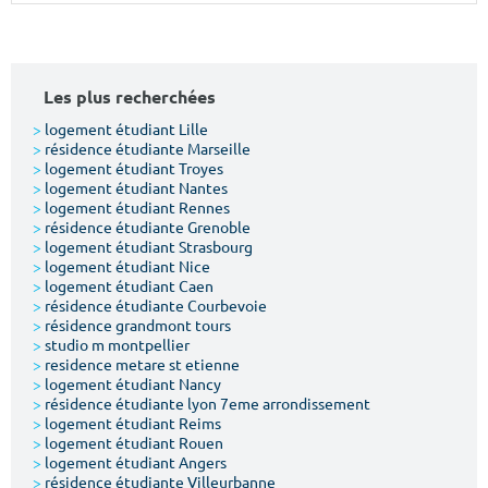
Surface min
Surface max
m²
m²
Les plus recherchées
Type de location
>
logement étudiant Lille
>
résidence étudiante Marseille
>
logement étudiant Troyes
Colocation
>
logement étudiant Nantes
>
logement étudiant Rennes
Votre date d'entrée
>
résidence étudiante Grenoble
>
logement étudiant Strasbourg
>
logement étudiant Nice
>
logement étudiant Caen
>
résidence étudiante Courbevoie
>
résidence grandmont tours
>
studio m montpellier
Chercher
>
residence metare st etienne
>
logement étudiant Nancy
>
résidence étudiante lyon 7eme arrondissement
>
logement étudiant Reims
>
logement étudiant Rouen
>
logement étudiant Angers
>
résidence étudiante Villeurbanne