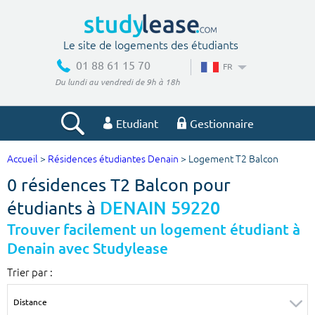
Le site de logements des étudiants
01 88 61 15 70
FR
Du lundi au vendredi de 9h à 18h
Etudiant
Gestionnaire
Accueil
>
Résidences étudiantes Denain
> Logement T2 Balcon
Votre recherche
0 résidences T2 Balcon pour
Ville, école
étudiants à
DENAIN 59220
Trouver facilement un logement étudiant à
Denain avec Studylease
Budget min
Budget max
Trier par :
€
€