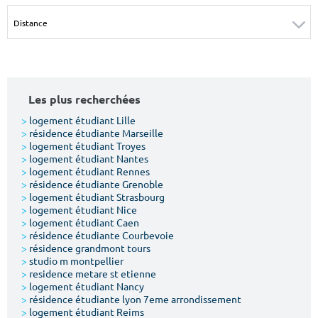
Surface min
Surface max
m²
m²
Type de location
Les plus recherchées
Colocation
>
logement étudiant Lille
>
résidence étudiante Marseille
Votre date d'entrée
>
logement étudiant Troyes
>
logement étudiant Nantes
>
logement étudiant Rennes
>
résidence étudiante Grenoble
>
logement étudiant Strasbourg
>
logement étudiant Nice
>
logement étudiant Caen
Chercher
>
résidence étudiante Courbevoie
>
résidence grandmont tours
>
studio m montpellier
>
residence metare st etienne
>
logement étudiant Nancy
>
résidence étudiante lyon 7eme arrondissement
>
logement étudiant Reims