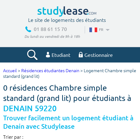
Le site de logements des étudiants
01 88 61 15 70
FR
Du lundi au vendredi de 9h à 18h
Etudiant
Gestionnaire
Accueil
>
Résidences étudiantes Denain
> Logement Chambre simple
Votre recherche
standard (grand lit)
0 résidences Chambre simple
Ville, école
standard (grand lit) pour étudiants à
DENAIN 59220
Budget min
Budget max
Trouver facilement un logement étudiant à
Denain avec Studylease
€
€
Trier par :