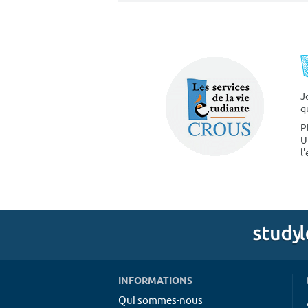
J
q
P
U
l
INFORMATIONS
Qui sommes-nous