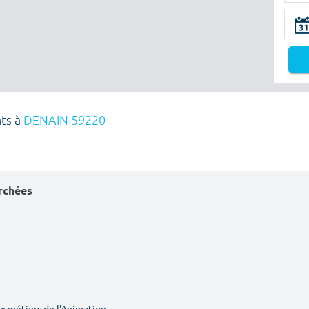
nts à
DENAIN 59220
erchées
 métiers de l'Animation