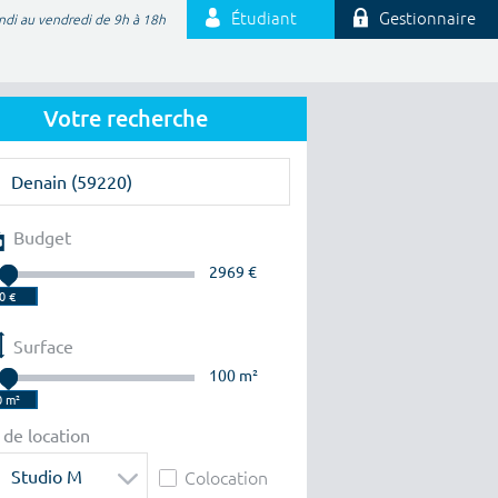
Étudiant
Gestionnaire
ndi au vendredi de 9h à 18h
Votre recherche
Budget
2969 €
Surface
100 m²
 de location
Studio M
Colocation