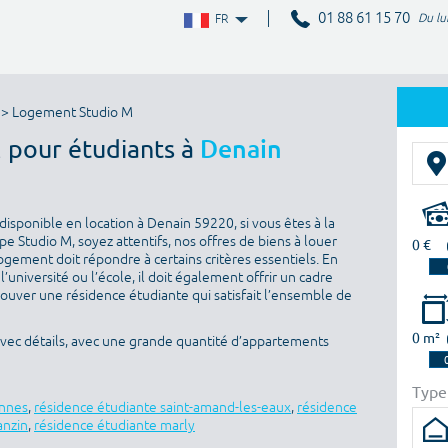
01 88 61 15 70
Du lu
FR
> Logement Studio M
M pour étudiants à
Denain
isponible en location à Denain 59220, si vous êtes à la
 Studio M, soyez attentifs, nos offres de biens à louer
0 €
ogement doit répondre à certains critères essentiels. En
l’université ou l’école, il doit également offrir un cadre
rouver une résidence étudiante qui satisfait l’ensemble de
0 m²
avec détails, avec une grande quantité d’appartements
Type
ennes
,
résidence étudiante saint-amand-les-eaux
,
résidence
anzin
,
résidence étudiante marly