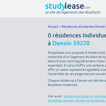
Le site de logements des étudiants
Accueil
>
Résidences étudiantes Denain
0 résidences Individu
à
Denain 59220
Studylease vous propose 0 résidence(s) d
recherche d’un logement étudiant de type
biens à louer sont régulièrement mises à
essentiels. En plus d’offrir une certaine 
offrir un cadre reposant et agréable à s
l’ensemble de ces exigences est souvent 
Chaque résidence à Denain est décrite 
étudiants modernes.
Voir aussi :
résidence étudiante valenci
étudiante raismes
,
résidence étudiante 