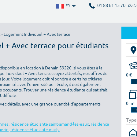
01 88 61 15 70
Du lu
FR
> Logement Individuel + Avec terrace
el + Avec terrace pour étudiants
isponible en location à Denain 59220, si vous êtes à la
 Individuel + Avec terrace, soyez attentifs, nos offres de
0 €
 jour. Votre logement doit répondre à certains critères
proximité avec l’université ou l’école, il doit également
es occupants. Trouver une résidence étudiante qui satisfait
difficile.
0 m²
avec détails, avec une grande quantité d’appartements
Type
ennes
,
résidence étudiante saint-amand-les-eaux
,
résidence
anzin
,
résidence étudiante marly