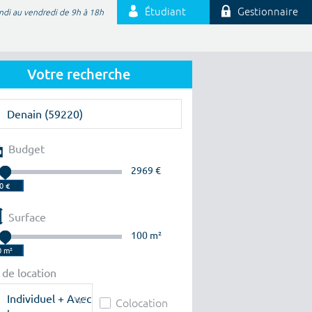
Étudiant
Gestionnaire
ndi au vendredi de 9h à 18h
Votre recherche
Budget
2969 €
Surface
100 m²
 de location
Individuel + Avec
Colocation