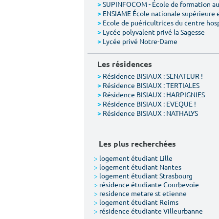
SUPINFOCOM - École de formation aux
>
ENSIAME École nationale supérieure 
>
Ecole de puéricultrices du centre hos
>
Lycée polyvalent privé la Sagesse
>
Lycée privé Notre-Dame
>
Les résidences
Résidence BISIAUX : SENATEUR !
>
Résidence BISIAUX : TERTIALES
>
Résidence BISIAUX : HARPIGNIES
>
Résidence BISIAUX : EVEQUE !
>
Résidence BISIAUX : NATHALYS
>
Les plus recherchées
>
logement étudiant Lille
>
logement étudiant Nantes
>
logement étudiant Strasbourg
>
résidence étudiante Courbevoie
>
residence metare st etienne
>
logement étudiant Reims
>
résidence étudiante Villeurbanne