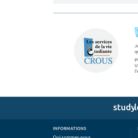
J
q
P
U
l
INFORMATIONS
Qui sommes-nous