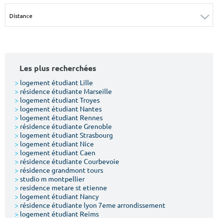
Surface min
Surface max
m²
m²
Type de location
Les plus recherchées
Colocation
>
logement étudiant Lille
>
résidence étudiante Marseille
Votre date d'entrée
>
logement étudiant Troyes
>
logement étudiant Nantes
>
logement étudiant Rennes
>
résidence étudiante Grenoble
>
logement étudiant Strasbourg
>
logement étudiant Nice
>
logement étudiant Caen
Chercher
>
résidence étudiante Courbevoie
>
résidence grandmont tours
>
studio m montpellier
>
residence metare st etienne
>
logement étudiant Nancy
>
résidence étudiante lyon 7eme arrondissement
>
logement étudiant Reims