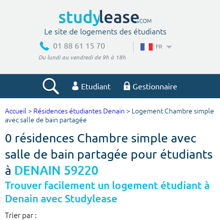
Le site de logements des étudiants
01 88 61 15 70
FR
Du lundi au vendredi de 9h à 18h
Etudiant
Gestionnaire
Accueil
>
Résidences étudiantes Denain
> Logement Chambre simple
Votre recherche
avec salle de bain partagée
0 résidences Chambre simple avec
Ville, école
salle de bain partagée pour étudiants
à
DENAIN 59220
Budget min
Budget max
Trouver facilement un logement étudiant à
Denain avec Studylease
€
€
Trier par :