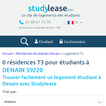
Le site de logements des étudiants
01 88 61 15 70
FR
Du lundi au vendredi de 9h à 18h
Etudiant
Gestionnaire
Accueil
>
Résidences étudiantes Denain
> Logement T3
Votre recherche
0 résidences T3 pour étudiants à
Ville, école
DENAIN 59220
Trouver facilement un logement étudiant à
Denain avec Studylease
Budget min
Budget max
Trier par :
€
€