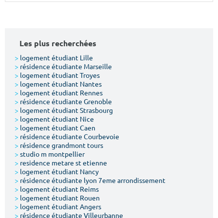
Surface min
Surface max
m²
m²
Les plus recherchées
Type de location
>
logement étudiant Lille
>
résidence étudiante Marseille
>
logement étudiant Troyes
Colocation
>
logement étudiant Nantes
>
logement étudiant Rennes
Votre date d'entrée
>
résidence étudiante Grenoble
>
logement étudiant Strasbourg
>
logement étudiant Nice
>
logement étudiant Caen
>
résidence étudiante Courbevoie
>
résidence grandmont tours
>
studio m montpellier
Chercher
>
residence metare st etienne
>
logement étudiant Nancy
>
résidence étudiante lyon 7eme arrondissement
>
logement étudiant Reims
>
logement étudiant Rouen
>
logement étudiant Angers
>
résidence étudiante Villeurbanne