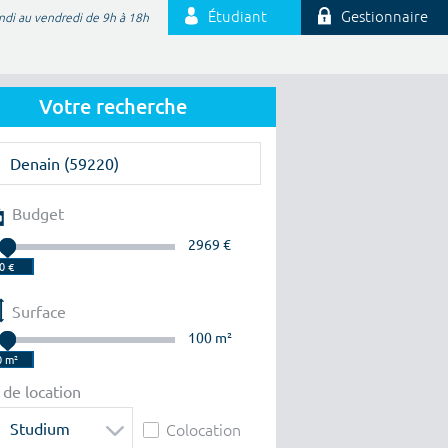
Étudiant
Gestionnaire
ndi au vendredi de 9h à 18h
Votre recherche
Budget
2969 €
Surface
100 m²
 de location
Studium
Colocation