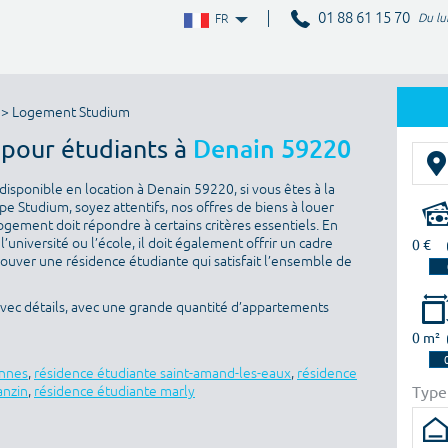
01 88 61 15 70
Du lu
FR
> Logement Studium
 pour étudiants à
Denain 59220
isponible en location à Denain 59220, si vous êtes à la
e Studium, soyez attentifs, nos offres de biens à louer
ogement doit répondre à certains critères essentiels. En
l’université ou l’école, il doit également offrir un cadre
0 €
rouver une résidence étudiante qui satisfait l’ensemble de
avec détails, avec une grande quantité d’appartements
0 m²
ennes
,
résidence étudiante saint-amand-les-eaux
,
résidence
Type
anzin
,
résidence étudiante marly