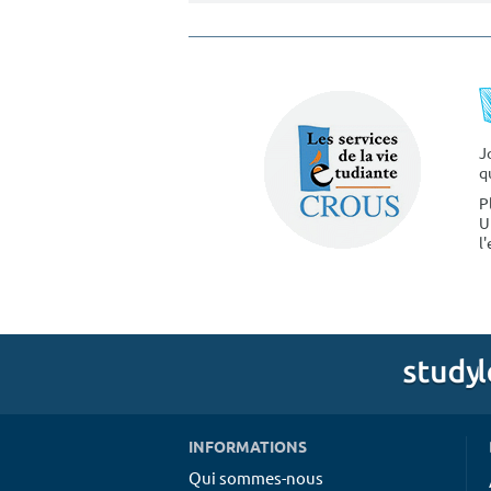
J
q
P
U
l
INFORMATIONS
Qui sommes-nous