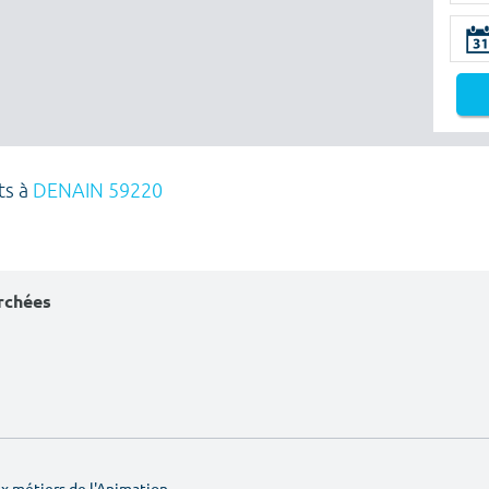
ts à
DENAIN 59220
erchées
 métiers de l'Animation