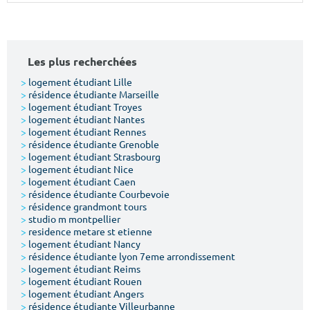
Surface min
Surface max
m²
m²
Les plus recherchées
Type de location
>
logement étudiant Lille
>
résidence étudiante Marseille
>
logement étudiant Troyes
Colocation
>
logement étudiant Nantes
>
logement étudiant Rennes
Votre date d'entrée
>
résidence étudiante Grenoble
>
logement étudiant Strasbourg
>
logement étudiant Nice
>
logement étudiant Caen
>
résidence étudiante Courbevoie
>
résidence grandmont tours
>
studio m montpellier
Chercher
>
residence metare st etienne
>
logement étudiant Nancy
>
résidence étudiante lyon 7eme arrondissement
>
logement étudiant Reims
>
logement étudiant Rouen
>
logement étudiant Angers
>
résidence étudiante Villeurbanne