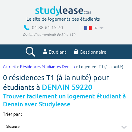
Le site de logements des étudiants
01 88 61 15 70
FR
Du lundi au vendredi de 9h à 18h
Etudiant
Gestionnaire
Accueil
>
Résidences étudiantes Denain
> Logement T1 (à la nuité)
Votre recherche
0 résidences T1 (à la nuité) pour
Ville, école
étudiants à
DENAIN 59220
Trouver facilement un logement étudiant à
Denain avec Studylease
Budget min
Budget max
Trier par :
€
€