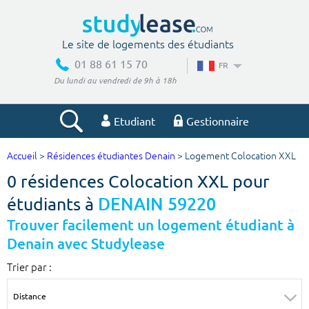
Le site de logements des étudiants
01 88 61 15 70
FR
Du lundi au vendredi de 9h à 18h
Etudiant
Gestionnaire
Accueil
>
Résidences étudiantes Denain
> Logement Colocation XXL
Votre recherche
0 résidences Colocation XXL pour
Ville, école
étudiants à
DENAIN 59220
Trouver facilement un logement étudiant à
Denain avec Studylease
Budget min
Budget max
Trier par :
€
€