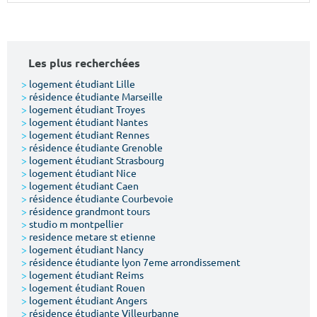
Surface min
Surface max
m²
m²
Les plus recherchées
Type de location
>
logement étudiant Lille
>
résidence étudiante Marseille
>
logement étudiant Troyes
Colocation
>
logement étudiant Nantes
>
logement étudiant Rennes
Votre date d'entrée
>
résidence étudiante Grenoble
>
logement étudiant Strasbourg
>
logement étudiant Nice
>
logement étudiant Caen
>
résidence étudiante Courbevoie
>
résidence grandmont tours
>
studio m montpellier
Chercher
>
residence metare st etienne
>
logement étudiant Nancy
>
résidence étudiante lyon 7eme arrondissement
>
logement étudiant Reims
>
logement étudiant Rouen
>
logement étudiant Angers
>
résidence étudiante Villeurbanne