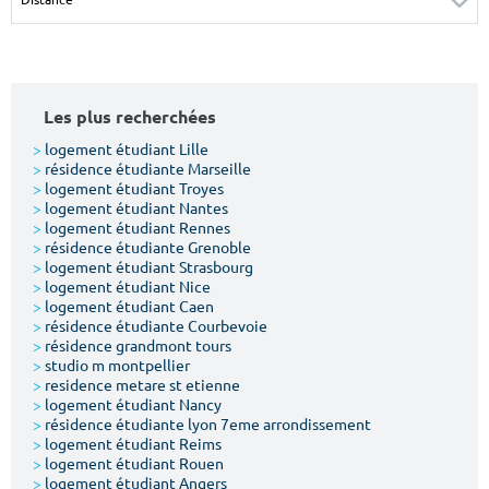
Surface min
Surface max
m²
m²
Les plus recherchées
Type de location
>
logement étudiant Lille
>
résidence étudiante Marseille
Colocation
>
logement étudiant Troyes
>
logement étudiant Nantes
Votre date d'entrée
>
logement étudiant Rennes
>
résidence étudiante Grenoble
>
logement étudiant Strasbourg
>
logement étudiant Nice
>
logement étudiant Caen
>
résidence étudiante Courbevoie
>
résidence grandmont tours
Chercher
>
studio m montpellier
>
residence metare st etienne
>
logement étudiant Nancy
>
résidence étudiante lyon 7eme arrondissement
>
logement étudiant Reims
>
logement étudiant Rouen
>
logement étudiant Angers