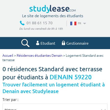
Le site de logements des étudiants
01 88 61 15 70
FR
Du lundi au vendredi de 9h à 18h
Etudiant
Gestionnaire
Accueil
>
Résidences étudiantes Denain
> Logement Standard avec
Votre recherche
terrasse
0 résidences Standard avec terrasse
Ville, école
pour étudiants à
DENAIN 59220
Trouver facilement un logement étudiant à
Denain avec Studylease
Budget min
Budget max
Trier par :
€
€