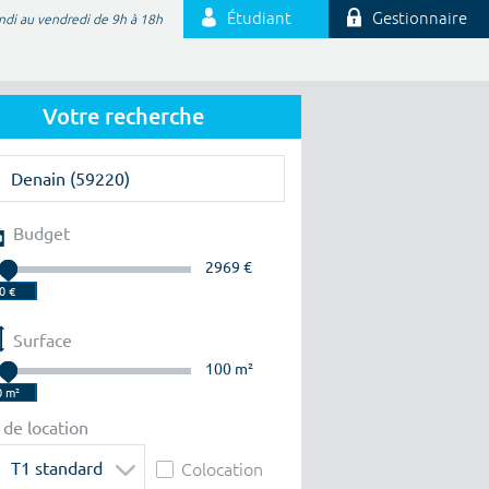
Étudiant
Gestionnaire
ndi au vendredi de 9h à 18h
Votre recherche
Budget
2969 €
Surface
100 m²
 de location
T1 standard
Colocation