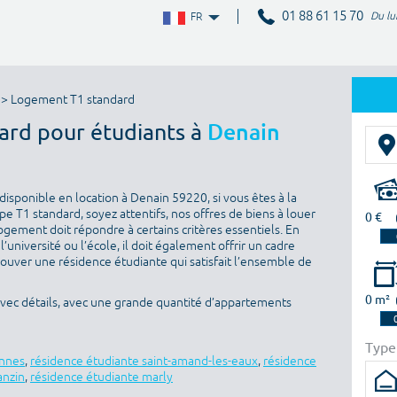
01 88 61 15 70
Du lu
FR
> Logement T1 standard
ard pour étudiants à
Denain
isponible en location à Denain 59220, si vous êtes à la
 T1 standard, soyez attentifs, nos offres de biens à louer
0 €
ogement doit répondre à certains critères essentiels. En
l’université ou l’école, il doit également offrir un cadre
rouver une résidence étudiante qui satisfait l’ensemble de
0 m²
avec détails, avec une grande quantité d’appartements
Type
ennes
,
résidence étudiante saint-amand-les-eaux
,
résidence
anzin
,
résidence étudiante marly