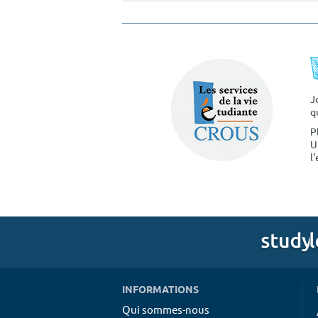
J
q
P
U
l
INFORMATIONS
Qui sommes-nous