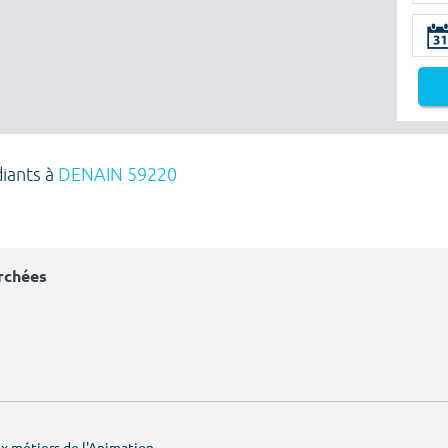
diants à
DENAIN 59220
erchées
 métiers de l'Animation