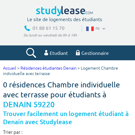
Le site de logements des étudiants
01 88 61 15 70
FR
Du lundi au vendredi de 9h à 18h
Etudiant
Gestionnaire
Accueil
>
Résidences étudiantes Denain
> Logement Chambre
Votre recherche
individuelle avec terrasse
0 résidences Chambre individuelle
Ville, école
avec terrasse pour étudiants à
DENAIN 59220
Budget min
Budget max
Trouver facilement un logement étudiant à
Denain avec Studylease
€
€
Trier par :