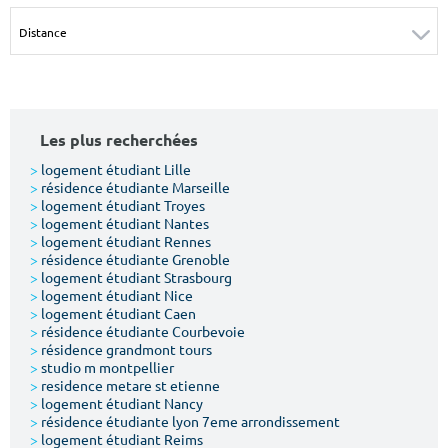
Surface min
Surface max
m²
m²
Type de location
Les plus recherchées
Colocation
>
logement étudiant Lille
>
résidence étudiante Marseille
Votre date d'entrée
>
logement étudiant Troyes
>
logement étudiant Nantes
>
logement étudiant Rennes
>
résidence étudiante Grenoble
>
logement étudiant Strasbourg
>
logement étudiant Nice
>
logement étudiant Caen
Chercher
>
résidence étudiante Courbevoie
>
résidence grandmont tours
>
studio m montpellier
>
residence metare st etienne
>
logement étudiant Nancy
>
résidence étudiante lyon 7eme arrondissement
>
logement étudiant Reims