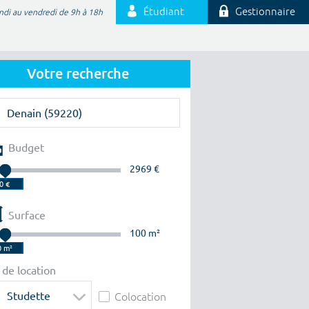
Étudiant
Gestionnaire
ndi au vendredi de 9h à 18h
Votre recherche
Budget
2969 €
Surface
100 m²
 de location
Studette
Colocation