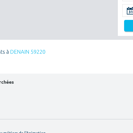
nts à
DENAIN 59220
erchées
 métiers de l'Animation