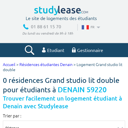
Le site de logements des étudiants
01 88 61 15 70
FR
Du lundi au vendredi de 9h à 18h
Etudiant
Gestionnaire
Accueil
>
Résidences étudiantes Denain
> Logement Grand studio lit
Votre recherche
double
0 résidences Grand studio lit double
Ville, école
pour étudiants à
DENAIN 59220
Trouver facilement un logement étudiant à
Denain avec Studylease
Budget min
Budget max
Trier par :
€
€