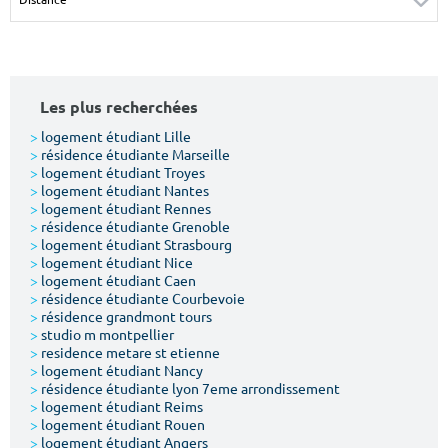
Surface min
Surface max
m²
m²
Les plus recherchées
Type de location
>
logement étudiant Lille
>
résidence étudiante Marseille
Colocation
>
logement étudiant Troyes
>
logement étudiant Nantes
Votre date d'entrée
>
logement étudiant Rennes
>
résidence étudiante Grenoble
>
logement étudiant Strasbourg
>
logement étudiant Nice
>
logement étudiant Caen
>
résidence étudiante Courbevoie
>
résidence grandmont tours
Chercher
>
studio m montpellier
>
residence metare st etienne
>
logement étudiant Nancy
>
résidence étudiante lyon 7eme arrondissement
>
logement étudiant Reims
>
logement étudiant Rouen
>
logement étudiant Angers