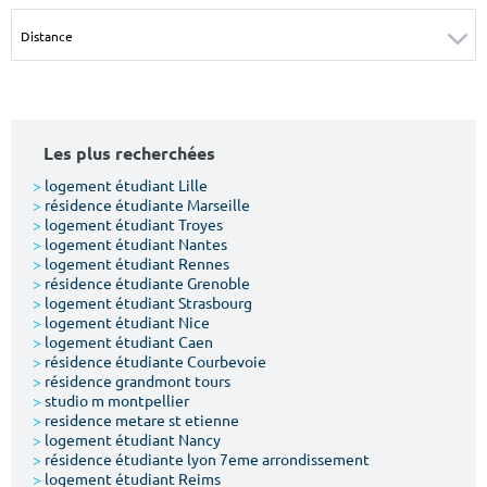
Surface min
Surface max
m²
m²
Type de location
Les plus recherchées
Colocation
>
logement étudiant Lille
>
résidence étudiante Marseille
Votre date d'entrée
>
logement étudiant Troyes
>
logement étudiant Nantes
>
logement étudiant Rennes
>
résidence étudiante Grenoble
>
logement étudiant Strasbourg
>
logement étudiant Nice
>
logement étudiant Caen
Chercher
>
résidence étudiante Courbevoie
>
résidence grandmont tours
>
studio m montpellier
>
residence metare st etienne
>
logement étudiant Nancy
>
résidence étudiante lyon 7eme arrondissement
>
logement étudiant Reims