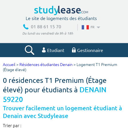
Le site de logements des étudiants
01 88 61 15 70
FR
Du lundi au vendredi de 9h à 18h
Etudiant
Gestionnaire
Accueil
>
Résidences étudiantes Denain
> Logement T1 Premium
Votre recherche
(Étage élevé)
0 résidences T1 Premium (Étage
Ville, école
élevé) pour étudiants à
DENAIN
59220
Budget min
Budget max
Trouver facilement un logement étudiant à
Denain avec Studylease
€
€
Trier par :