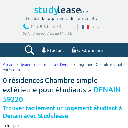
Le site de logements des étudiants
01 88 61 15 70
FR
Du lundi au vendredi de 9h à 18h
Etudiant
Gestionnaire
Accueil
>
Résidences étudiantes Denain
> Logement Chambre simple
Votre recherche
extérieure
0 résidences Chambre simple
Ville, école
extérieure pour étudiants à
DENAIN
59220
Budget min
Budget max
Trouver facilement un logement étudiant à
Denain avec Studylease
€
€
Trier par :