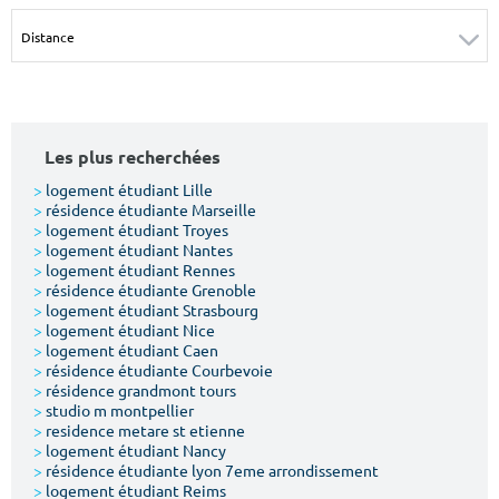
Surface min
Surface max
m²
m²
Type de location
Les plus recherchées
Colocation
>
logement étudiant Lille
>
résidence étudiante Marseille
Votre date d'entrée
>
logement étudiant Troyes
>
logement étudiant Nantes
>
logement étudiant Rennes
>
résidence étudiante Grenoble
>
logement étudiant Strasbourg
>
logement étudiant Nice
>
logement étudiant Caen
Chercher
>
résidence étudiante Courbevoie
>
résidence grandmont tours
>
studio m montpellier
>
residence metare st etienne
>
logement étudiant Nancy
>
résidence étudiante lyon 7eme arrondissement
>
logement étudiant Reims