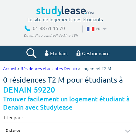
Le site de logements des étudiants
01 88 61 15 70
FR
Du lundi au vendredi de 9h à 18h
Etudiant
Gestionnaire
Accueil
>
Résidences étudiantes Denain
> Logement T2 M
Votre recherche
0 résidences T2 M pour étudiants à
Ville, école
DENAIN 59220
Trouver facilement un logement étudiant à
Denain avec Studylease
Budget min
Budget max
Trier par :
€
€