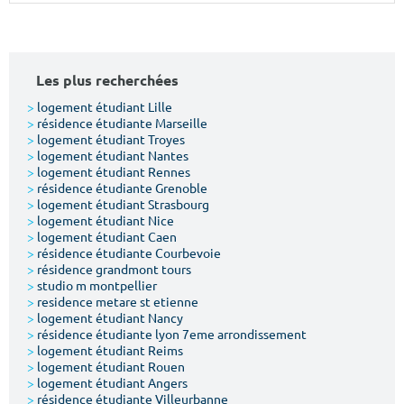
Surface min
Surface max
m²
m²
Les plus recherchées
Type de location
>
logement étudiant Lille
>
résidence étudiante Marseille
>
logement étudiant Troyes
Colocation
>
logement étudiant Nantes
>
logement étudiant Rennes
Votre date d'entrée
>
résidence étudiante Grenoble
>
logement étudiant Strasbourg
>
logement étudiant Nice
>
logement étudiant Caen
>
résidence étudiante Courbevoie
>
résidence grandmont tours
>
studio m montpellier
Chercher
>
residence metare st etienne
>
logement étudiant Nancy
>
résidence étudiante lyon 7eme arrondissement
>
logement étudiant Reims
>
logement étudiant Rouen
>
logement étudiant Angers
>
résidence étudiante Villeurbanne