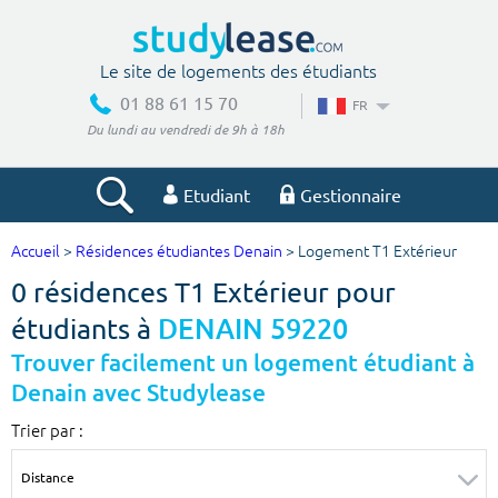
Le site de logements des étudiants
01 88 61 15 70
FR
Du lundi au vendredi de 9h à 18h
Etudiant
Gestionnaire
Accueil
>
Résidences étudiantes Denain
> Logement T1 Extérieur
Votre recherche
0 résidences T1 Extérieur pour
Ville, école
étudiants à
DENAIN 59220
Trouver facilement un logement étudiant à
Denain avec Studylease
Budget min
Budget max
Trier par :
€
€