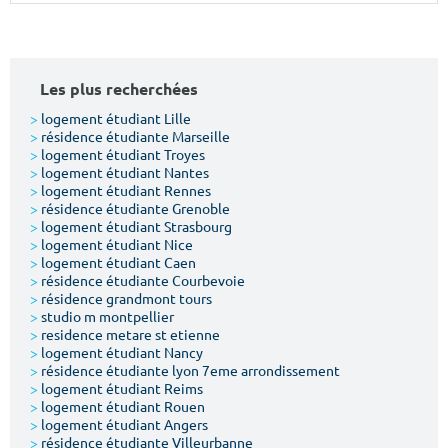
Surface min
Surface max
m²
m²
Les plus recherchées
Type de location
>
logement étudiant Lille
>
résidence étudiante Marseille
>
logement étudiant Troyes
Colocation
>
logement étudiant Nantes
>
logement étudiant Rennes
Votre date d'entrée
>
résidence étudiante Grenoble
>
logement étudiant Strasbourg
>
logement étudiant Nice
>
logement étudiant Caen
>
résidence étudiante Courbevoie
>
résidence grandmont tours
>
studio m montpellier
Chercher
>
residence metare st etienne
>
logement étudiant Nancy
>
résidence étudiante lyon 7eme arrondissement
>
logement étudiant Reims
>
logement étudiant Rouen
>
logement étudiant Angers
>
résidence étudiante Villeurbanne