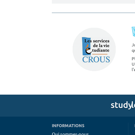
J
q
P
U
l
INFORMATIONS
Qui sommes-nous