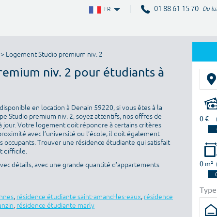
01 88 61 15 70
Du lu
FR
> Logement Studio premium niv. 2
remium niv. 2 pour étudiants à
isponible en location à Denain 59220, si vous êtes à la
e Studio premium niv. 2, soyez attentifs, nos offres de
0 €
 jour. Votre logement doit répondre à certains critères
proximité avec l’université ou l’école, il doit également
es occupants. Trouver une résidence étudiante qui satisfait
difficile.
0 m²
avec détails, avec une grande quantité d’appartements
Type
ennes
,
résidence étudiante saint-amand-les-eaux
,
résidence
anzin
,
résidence étudiante marly