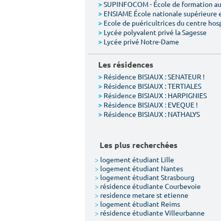
SUPINFOCOM - École de formation aux
>
ENSIAME École nationale supérieure 
>
Ecole de puéricultrices du centre hos
>
Lycée polyvalent privé la Sagesse
>
Lycée privé Notre-Dame
>
Les résidences
Résidence BISIAUX : SENATEUR !
>
Résidence BISIAUX : TERTIALES
>
Résidence BISIAUX : HARPIGNIES
>
Résidence BISIAUX : EVEQUE !
>
Résidence BISIAUX : NATHALYS
>
Les plus recherchées
>
logement étudiant Lille
>
logement étudiant Nantes
>
logement étudiant Strasbourg
>
résidence étudiante Courbevoie
>
residence metare st etienne
>
logement étudiant Reims
>
résidence étudiante Villeurbanne